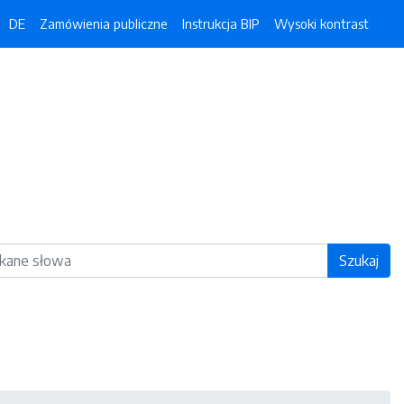
DE
Zamówienia publiczne
Instrukcja BIP
Wysoki kontrast
ka
Szukaj