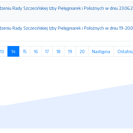
zeniu Rady Szczecińskiej Izby Pielęgniarek i Położnych w dniu 23.06.
zeniu Rady Szczecińskiej Izby Pielęgniarek i Położnych w dniu 19-20.
ona
13
strona
14
(bieżąca strona)
15
strona
16
strona
17
strona
18
strona
19
strona
20
strona
Następna
strona
Ostatni