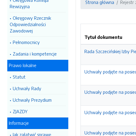
Okręgowa Komisja
Strona główna
Rejestr
Rewizyjna
Okręgowy Rzecznik
Odpowiedzialności
Zawodowej
Tytuł dokumentu
Pełnomocnicy
Rada Szczecińskiej Izby Pi
Zadania i kompetencje
Prawo lokalne
Uchwały podjęte na posied
Statut
Uchwały Rady
Uchwały podjęte na posied
Uchwały Prezydium
ZJAZDY
Uchwały podjęte na posied
Informacje
Uchwały podjęte na posiedz
Jak załatwić sprawę