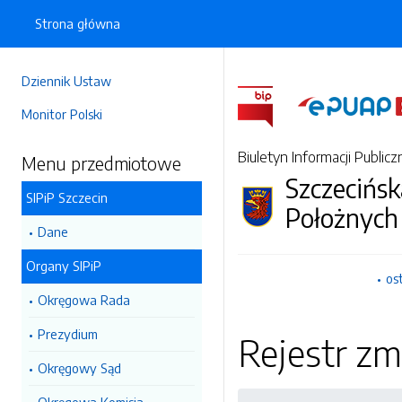
Strona główna
Dziennik Ustaw
Monitor Polski
Biuletyn Informacji Publicz
Menu przedmiotowe
Szczecińsk
SIPiP Szczecin
Położnych
Dane
Organy SIPiP
os
Okręgowa Rada
Prezydium
Rejestr zm
Okręgowy Sąd