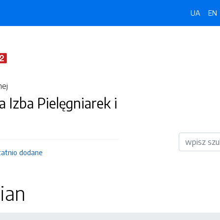
UA
EN
nej
a Izba Pielęgniarek i
Wyszukiwar
tatnio dodane
ian