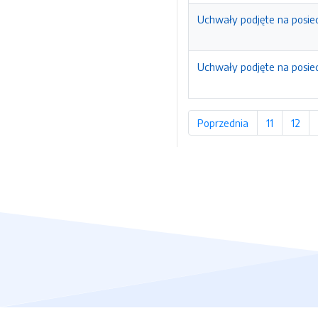
Uchwały podjęte na posied
Uchwały podjęte na posied
Poprzednia
strona
11
strona
12
str