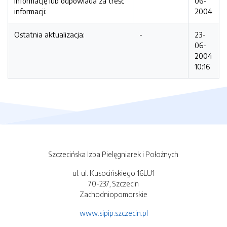
informację lub odpowiada za treść
06-
informacji:
2004
Ostatnia aktualizacja:
-
23-
06-
2004
10:16
Szczecińska Izba Pielęgniarek i Położnych
ul. ul. Kusocińskiego 16LU1
70-237, Szczecin
Zachodniopomorskie
www.sipip.szczecin.pl