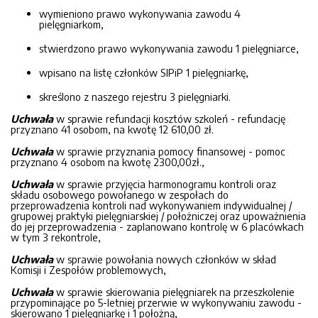
wymieniono prawo wykonywania zawodu 4
pielęgniarkom,
stwierdzono prawo wykonywania zawodu 1 pielęgniarce,
wpisano na listę członków SIPiP 1 pielęgniarkę,
skreślono z naszego rejestru 3 pielęgniarki.
Uchwała
w sprawie refundacji kosztów szkoleń - refundację
przyznano 41 osobom, na kwotę 12 610,00 zł.
Uchwała
w sprawie przyznania pomocy finansowej - pomoc
przyznano 4 osobom na kwotę 2300,00zł.,
Uchwała
w sprawie przyjęcia harmonogramu kontroli oraz
składu osobowego powołanego w zespołach do
przeprowadzenia kontroli nad wykonywaniem indywidualnej /
grupowej praktyki pielęgniarskiej / położniczej oraz upoważnienia
do jej przeprowadzenia - zaplanowano kontrolę w 6 placówkach
w tym 3 rekontrole,
Uchwała
w sprawie powołania nowych członków w skład
Komisji i Zespołów problemowych,
Uchwała
w sprawie skierowania pielęgniarek na przeszkolenie
przypominające po 5-letniej przerwie w wykonywaniu zawodu -
skierowano 1 pielęgniarkę i 1 położną,